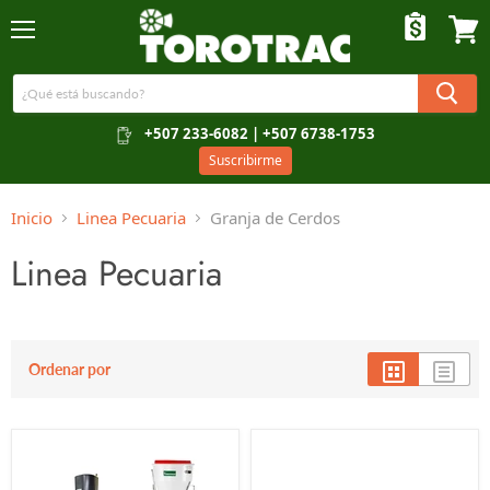
Menú
Ver c
+507 233-6082 | +507 6738-1753
Suscribirme
Inicio
Linea Pecuaria
Granja de Cerdos
Linea Pecuaria
Ordenar por