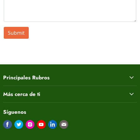
Submit
Principales Rubros
Más cerca de ti
Síguenos
Encuéntrenos en Facebook
Encuéntrenos en Twitter
Encuéntrenos en Instagram
Encuéntrenos en Youtube
Encuéntrenos en LinkedIn
Encuéntrenos en Correo electrón