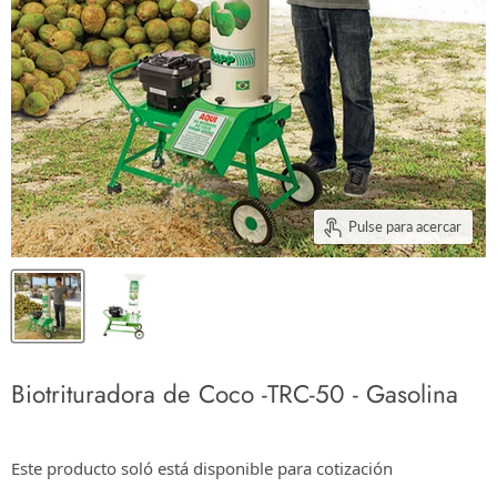
Pulse para acercar
Biotrituradora de Coco -TRC-50 - Gasolina
$0.00
Este producto soló está disponible para cotización
Los impuestos se calculan en la cotización o en la pantalla de pagos