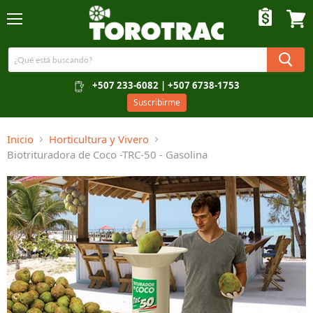
Menú
Ver c
+507 233-6082 | +507 6738-1753
Suscribirme
Inicio
Horticultura y Vivero
Biotrituradora de Coco -TRC-50 - Gasolina