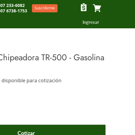
07 233-6082
Suscribirme
07 6738-1753
Ver carrito
Ingresar
 Chipeadora TR-500 - Gasolina
 disponible para cotización
a cotización o en la pantalla de pagos
Cotizar