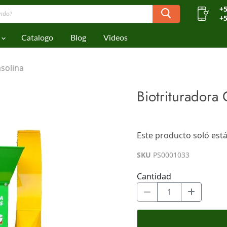
+5
+5
Catalogo
Blog
Videos
asolina
Biotrituradora
$0.00
Este producto soló está
Los impuestos se calculan en l
SKU
PS0001033
Cantidad