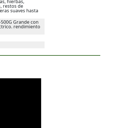
as, hierbas,
s, restos de
deras suaves hasta
R-500G Grande con
ctrico. rendimiento