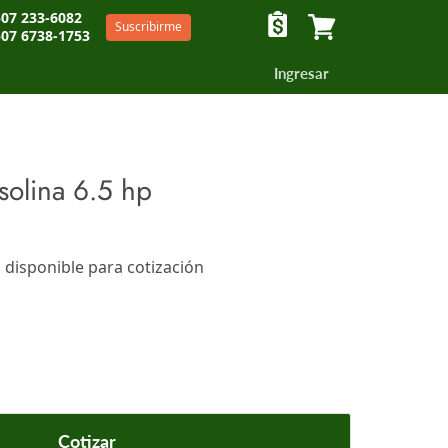
07 233-6082
Suscribirme
07 6738-1753
Ver carrito
Ingresar
olina 6.5 hp
 disponible para cotización
a cotización o en la pantalla de pagos
Cotizar