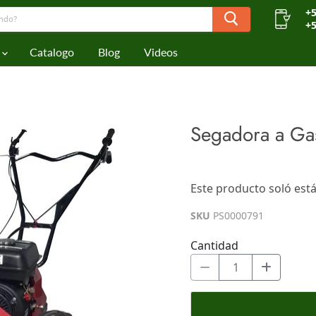
+5
+5
Catalogo
Blog
Videos
Segadora a Gas
$0.00
Este producto soló está
Los impuestos se calculan en l
SKU
PS0000791
Cantidad