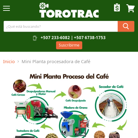
Menú
Ver c
+507 233-6082 | +507 6738-1753
Suscribirme
Inicio
Mini Planta procesadora de Café