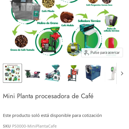
Pulse para acercar
Mini Planta procesadora de Café
$0.00
Este producto soló está disponible para cotización
Los impuestos se calculan en la cotización o en la pantalla de pagos
SKU
PS0000-MiniPlantaCafe