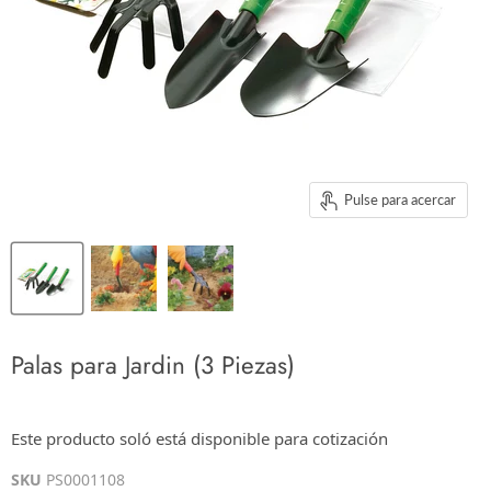
Pulse para acercar
Palas para Jardin (3 Piezas)
$0.00
Este producto soló está disponible para cotización
Los impuestos se calculan en la cotización o en la pantalla de pagos
SKU
PS0001108