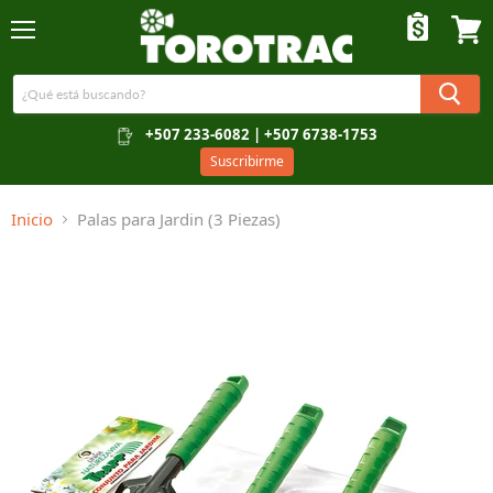
Menú
Ver c
+507 233-6082 | +507 6738-1753
Suscribirme
Inicio
Palas para Jardin (3 Piezas)