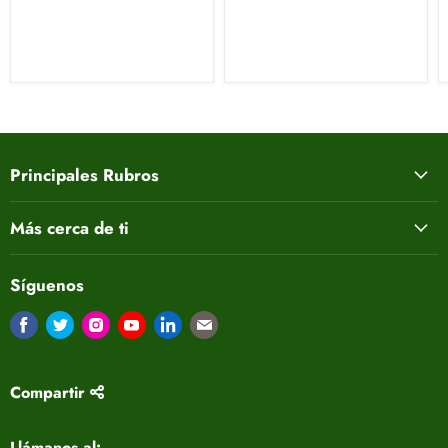
Principales Rubros
Más cerca de ti
Síguenos
Encuéntrenos en Facebook
Encuéntrenos en Twitter
Encuéntrenos en Instagram
Encuéntrenos en Youtube
Encuéntrenos en LinkedIn
Encuéntrenos en Correo electrón
Compartir
Llámanos al: