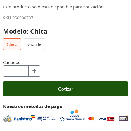
$0.00
Este producto soló está disponible para cotización
Los impuestos se calculan en la cotización o en la pantalla de pagos
SKU
PS0000737
Modelo:
Chica
Chica
Grande
Cantidad
Cotizar
Nuestros métodos de pago