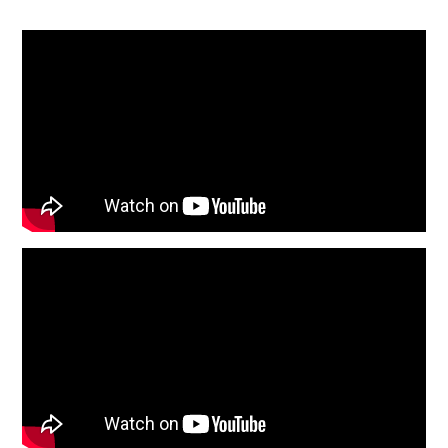
-
CAPACIDAD
2,000 - 7,000 kg/h
CORTE DE PASTO
4-6-8-12mm
POTENCIA
Toma de Fuerza
CUCHILLAS / MARTILLO
3
DIMENSION
100 x 142 x 138 cm
MATERIAL
Metalico Acabado fino pintura altamente resistente
OBSERVACIONES
Auto alimentada, ensiladora alto rendimiento. Cortar hierbas, s
DESCRIPCION GENERAL
PICADORA ES-650T CON ACOPLE A TRACTOR Rendimiento Racion Ve
CARACTERISTICAS
Picadora de Pasto Alto rendimiento - Para 250 Vacunos