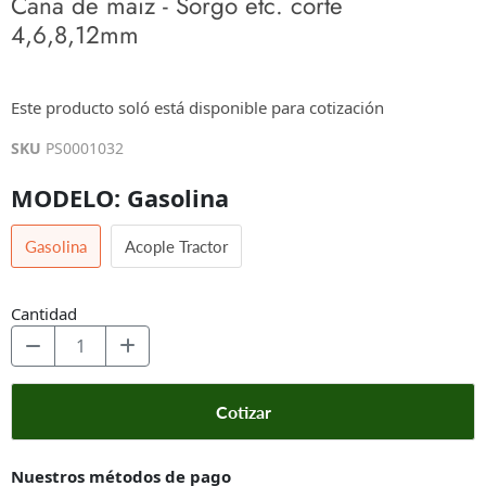
Cana de maiz - Sorgo etc. corte
4,6,8,12mm
$0.00
Este producto soló está disponible para cotización
Los impuestos se calculan en la cotización o en la pantalla de pagos
SKU
PS0001032
MODELO:
Gasolina
Gasolina
Acople Tractor
Cantidad
Cotizar
Nuestros métodos de pago