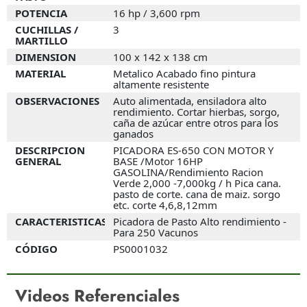
POTENCIA
16 hp / 3,600 rpm
CUCHILLAS /
3
MARTILLO
DIMENSION
100 x 142 x 138 cm
MATERIAL
Metalico Acabado fino pintura
altamente resistente
OBSERVACIONES
Auto alimentada, ensiladora alto
rendimiento. Cortar hierbas, sorgo,
caña de azúcar entre otros para los
ganados
DESCRIPCION
PICADORA ES-650 CON MOTOR Y
GENERAL
BASE /Motor 16HP
GASOLINA/Rendimiento Racion
Verde 2,000 -7,000kg / h Pica cana.
pasto de corte. cana de maiz. sorgo
etc. corte 4,6,8,12mm
CARACTERISTICAS
Picadora de Pasto Alto rendimiento -
Para 250 Vacunos
CÓDIGO
PS0001032
MODELO
ES-650G - TRAPP BRASIL
Videos Referenciales
MOTOR