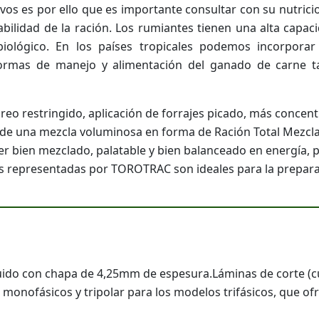
vos es por ello que es importante consultar con su nutrici
abilidad de la ración. Los rumiantes tienen una alta capa
biológico. En los países tropicales podemos incorpora
ormas de manejo y alimentación del ganado de carne t
oreo restringido, aplicación de forrajes picado, más conce
n de una mezcla voluminosa en forma de Ración Total Mezcla
r bien mezclado, palatable y bien balanceado en energía, pr
os representadas por TOROTRAC son ideales para la prepar
ido con chapa de 4,25mm de espesura.Láminas de corte (cuc
 monofásicos y tripolar para los modelos trifásicos, que ofr