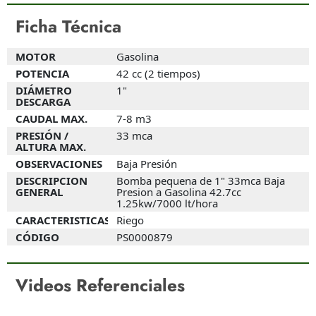
Ficha Técnica
MOTOR
Gasolina
POTENCIA
42 cc (2 tiempos)
DIÁMETRO
1"
DESCARGA
CAUDAL MAX.
7-8 m3
PRESIÓN /
33 mca
ALTURA MAX.
OBSERVACIONES
Baja Presión
DESCRIPCION
Bomba pequena de 1" 33mca Baja
GENERAL
Presion a Gasolina 42.7cc
1.25kw/7000 lt/hora
CARACTERISTICAS
Riego
CÓDIGO
PS0000879
MOTOR
MOTOR
Gasolina
Gasolina
Videos Referenciales
POTENCIA
POTENCIA
5.0-6.5 HP
5.0-6.5 HP