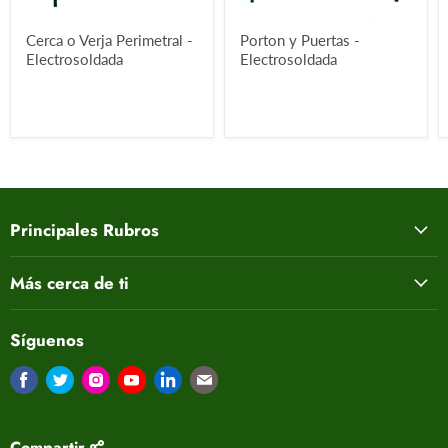
Cerca o Verja Perimetral -
Porton y Puertas -
Electrosoldada
Electrosoldada
Principales Rubros
Más cerca de ti
Síguenos
Encuéntrenos en Facebook
Encuéntrenos en Twitter
Encuéntrenos en Instagram
Encuéntrenos en Youtube
Encuéntrenos en LinkedIn
Encuéntrenos en Correo electrón
Compartir