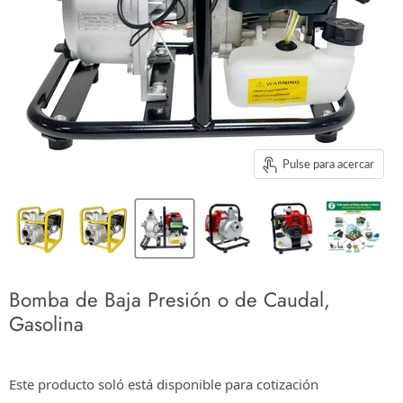
Pulse para acercar
Bomba de Baja Presión o de Caudal,
Gasolina
$0.00
Este producto soló está disponible para cotización
Los impuestos se calculan en la cotización o en la pantalla de pagos