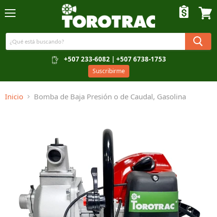
Menú
Ver c
+507 233-6082 | +507 6738-1753
Suscribirme
Inicio
Bomba de Baja Presión o de Caudal, Gasolina