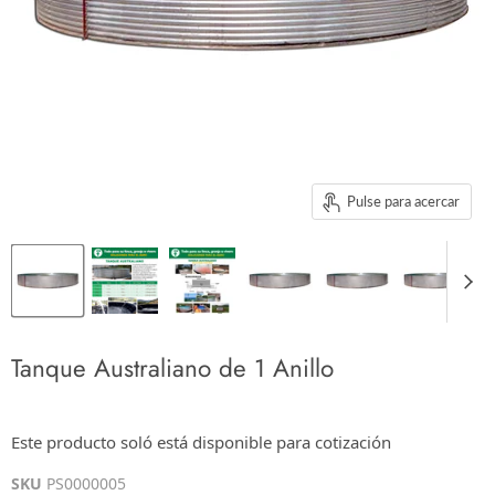
Pulse para acercar
Tanque Australiano de 1 Anillo
$0.00
Este producto soló está disponible para cotización
Los impuestos se calculan en la cotización o en la pantalla de pagos
SKU
PS0000005