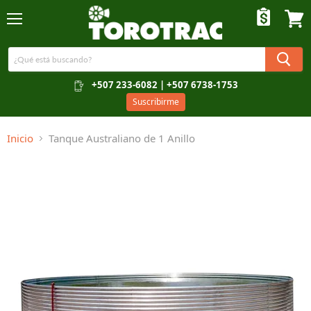
Menú
Ver c
+507 233-6082 | +507 6738-1753
Suscribirme
Inicio
Tanque Australiano de 1 Anillo