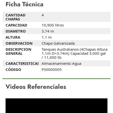
Ficha Técnica
CANTIDAD
4
CHAPAS
CAPACIDAD
10,900 litros
DIAMETRO
3.74 m
ALTURA
1.1 m
OBSERVACION
Chapa Galvanizada
DESCRIPCION
Tanques Australianos (4Chapas Altura
GENERAL
1.1m D=3.74m) Capacidad 3.000 gal
/ 11,000 lts
CARACTERISTICAS
Almacenamiento Agua
CÓDIGO
PS0000005
CANTIDAD CHAPAS
CANTIDAD CHAPAS
CANTIDAD CHAPAS
6
8
12
Videos Referenciales
CAPACIDAD
CAPACIDAD
CAPACIDAD
24.000 litros
44,600 litros
99,500 litros
DIAMETRO
DIAMETRO
DIAMETRO
5.60 m
7.55 m
11.26 m
ALTURA
ALTURA
ALTURA