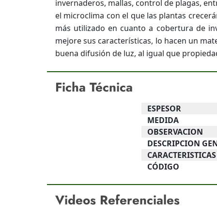
invernaderos, mallas, control de plagas, en
el microclima con el que las plantas crecerán
más utilizado en cuanto a cobertura de in
mejore sus características, lo hacen un mate
buena difusión de luz, al igual que propieda
Ficha Técnica
ESPESOR
MEDIDA
OBSERVACION
DESCRIPCION GE
CARACTERISTICAS
CÓDIGO
ESPESOR
ESPESOR
ESPESOR
MEDIDA
MEDIDA
180 micrometros
200 micrometros
200 micrometros
1.2 x 300 m
3m c/u mas 3 alambres x 2m c/u
Videos Referenciales
MEDIDA
MEDIDA
MEDIDA
OBSERVACION
OBSERVACION
6 x 100 m
8 x 100 m
8 x 50 m
VIVERO - TRANSPARENTE
Sujeta Saran x 2 Unidades