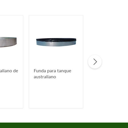
aliano de
Funda para tanque
Techo Para Tanq
australiano
Australiano o Sil