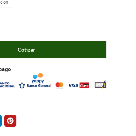
ecion
Cotizar
 pago