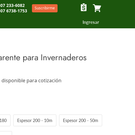
07 233-6082
Suscribirme
07 6738-1753
Ver carrito
Ingresar
parente para Invernaderos
 disponible para cotización
a cotización o en la pantalla de pagos
 180
Espesor 200 - 10m
Espesor 200 - 50m