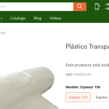
+5
+5
Catalogo
Blog
Videos
ros
Plástico Trans
$0.00
Este producto soló está
Los impuestos se calculan en l
SKU
PS0000220
Modelo:
Espesor 150
Espesor 150
Espesor