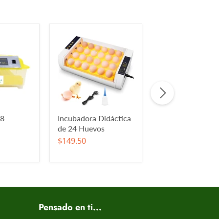
48
Incubadora Didáctica
Incubadora Didác
de 24 Huevos
de 9 a 35 Huevo
$149.50
$128.50
Pensado en ti...