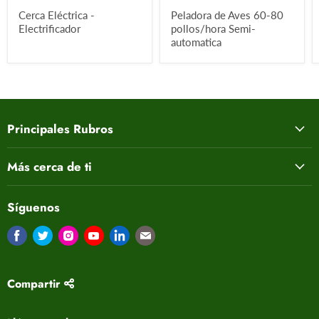
Cerca Eléctrica -
Peladora de Aves 60-80
Electrificador
pollos/hora Semi-
automatica
Principales Rubros
Más cerca de ti
Síguenos
Encuéntrenos en Facebook
Encuéntrenos en Twitter
Encuéntrenos en Instagram
Encuéntrenos en Youtube
Encuéntrenos en LinkedIn
Encuéntrenos en Correo electrón
Compartir