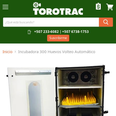
Menú
Ver c
+507 233-6082 | +507 6738-1753
Suscribirme
Inicio
Incubadora 300 Huevos Volteo Automático