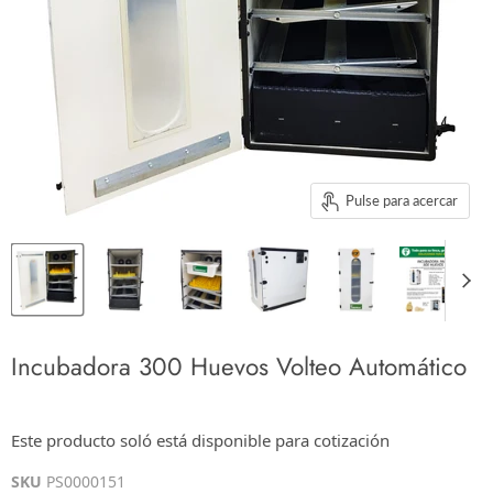
Pulse para acercar
Incubadora 300 Huevos Volteo Automático
$0.00
Este producto soló está disponible para cotización
Los impuestos se calculan en la cotización o en la pantalla de pagos
SKU
PS0000151