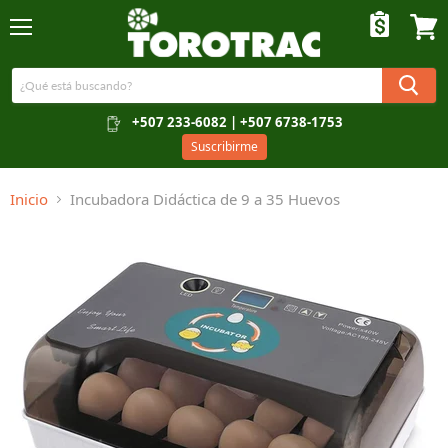
Menú
Ver c
+507 233-6082 | +507 6738-1753
Suscribirme
Inicio
Incubadora Didáctica de 9 a 35 Huevos