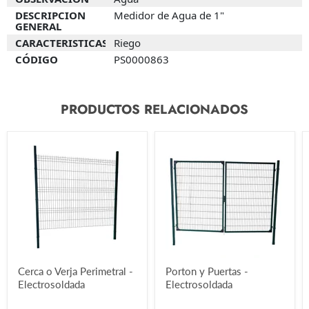
DESCRIPCION
Medidor de Agua de 1"
GENERAL
CARACTERISTICAS
Riego
CÓDIGO
PS0000863
MATERIAL
PVC
PRODUCTOS RELACIONADOS
DIÁMETRO
2"
OBSERVACION
Agua
DESCRIPCION GENERAL
Medidor de Agua de 2"
CARACTERISTICAS
Riego
CÓDIGO
PS0000864
Cerca o Verja Perimetral -
Porton y Puertas -
Electrosoldada
Electrosoldada