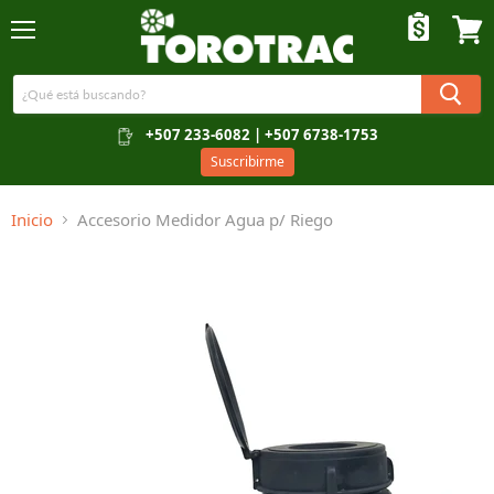
Menú
Ver c
+507 233-6082 | +507 6738-1753
Suscribirme
Inicio
Accesorio Medidor Agua p/ Riego