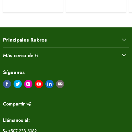
Principales Rubros
Más cerca de ti
Síguenos
Encuéntrenos en Facebook
Encuéntrenos en Twitter
Encuéntrenos en Instagram
Encuéntrenos en Youtube
Encuéntrenos en LinkedIn
Encuéntrenos en Correo electrón
Compartir
Llámanos al:
+507 233-6082