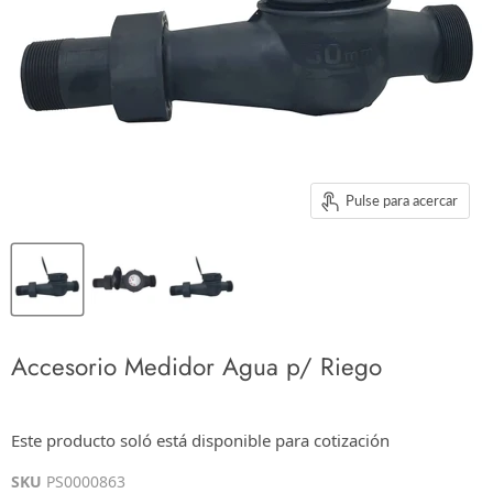
Pulse para acercar
Accesorio Medidor Agua p/ Riego
$0.00
Este producto soló está disponible para cotización
Los impuestos se calculan en la cotización o en la pantalla de pagos
SKU
PS0000863